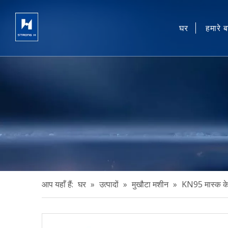
घर
हमारे बा
आप यहाँ हैं:
घर
»
उत्पादों
»
मुखौटा मशीन
»
KN95 मास्क के 