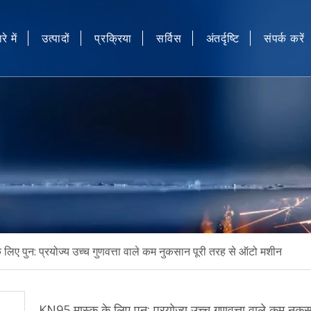
रे में
उत्पादों
प्रक्रिया
सर्विस
अंतर्दृष्टि
संपर्क करें
औद्योगिक सिलाई और कम्प्यूटरीकृत कढ़ाई मशीन स्पेयर पार्ट्स
औद्योगिक सिलाई स्वचालित उपकरण
औद्योगिक सिलाई मशीन स्वचालित डिवाइस
मुखौटा मशीन
अन्य
लिए पुन: प्रयोज्य उच्च गुणवत्ता वाले कम नुकसान पूरी तरह से ऑटो मशीन
KN95 मास्क के लिए पुन: प्रयोज्य उच्च गुणवत्ता वाले कम नु